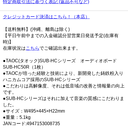
特定商取引法に基づく表記 (返品不可など)
クレジットカード決済はこちら！（本店）
【送料無料】(沖縄、離島は除く)
【平日午前中までの入金確認分翌営業日発送予定(在庫有
時)】
在庫状況は
こちら
でご確認出来ます。
●TAOC(タオック)SUB-HCシリーズ オーディオボード
SUB-HC50R（1枚）
●TAOCが培った経験と技術により、新開発した鋳鉄粉入り
ハニカムコア採用のSUB-HCシリーズ
●こだわりは高解像度、それは低音域の改善と情報量の向上
です。
●SUB-HCシリーズはそれに加えて音楽の質感にこだわりま
した。
●サイズ：W495×445×H22mm
●重量：5.1kg
JANコード:4947153008735