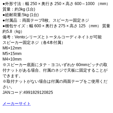
●外形寸法：幅 250 × 奥行き 250 × 高さ 600～1000 （mm）
質量：約3kg (1台)
●総耐荷重:5kg (1台)
●付属品 ：両面テープ8枚、スピーカー固定ネジ
●梱包サイズ：幅 600 × 奥行き 275 × 高さ 125 （mm） 質量
約5.8（kg）
備考：Ventoシリーズとトータルコーディネイトが可能
スピーカー固定ネジ（各4本付属）
M6×12mm
M5×15mm
M4×10mm
※スピーカー底面にタテ・ヨコいずれか 60mmピッチの取
付ナットがある場合、付属のネジで天板に固定することが
できます。
※取付ナットがない場合は付属の両面テープをご使用くだ
さい。
JANコード:4991829120825
メーカーサイト