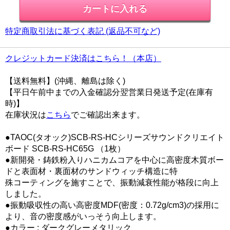
特定商取引法に基づく表記 (返品不可など)
クレジットカード決済はこちら！（本店）
【送料無料】(沖縄、離島は除く)
【平日午前中までの入金確認分翌営業日発送予定(在庫有
時)】
在庫状況は
こちら
でご確認出来ます。
●TAOC(タオック)SCB-RS-HCシリーズサウンドクリエイト
ボード SCB-RS-HC65G （1枚）
●新開発・鋳鉄粉入りハニカムコアを中心に高密度木質ボー
ドと表面材・裏面材のサンドウィッチ構造に特
殊コーティングを施すことで、振動減衰性能が格段に向上
しました。
●振動吸収性の高い高密度MDF(密度：0.72g/cm3)の採用に
より、音の密度感がいっそう向上します。
●カラー : ダークグレーメタリック