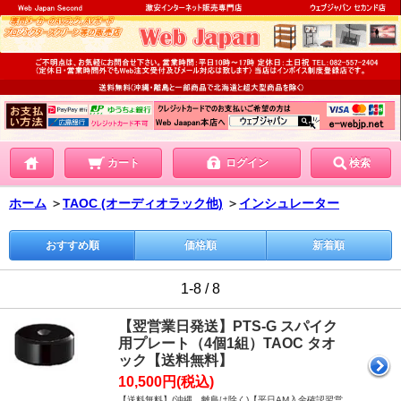
カート
ログイン
検索
ホーム
＞
TAOC (オーディオラック他)
＞
インシュレーター
おすすめ順
価格順
新着順
1-8 / 8
【翌営業日発送】PTS-G スパイク
用プレート（4個1組）TAOC タオ
ック【送料無料】
10,500円(税込)
【送料無料】(沖縄、離島は除く)【平日AM入金確認翌営