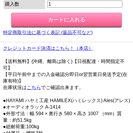
購入数
特定商取引法に基づく表記 (返品不可など)
クレジットカード決済はこちら！（本店）
【送料無料】(沖縄、離島は除く)【日祝配達・時間指定不
可】
【平日午前中までの入金確認分即日or翌営業日発送予定(在
庫有時)】
在庫状況は
こちら
でご確認出来ます。
●HAYAMI ハヤミ工産 HAMILEX(ハミレックス) Ales(アレス)
●オーディオラック A-1414
●外形寸法：幅 594 × 奥行き 580 × 高さ 1007 （mm）質
量：約51.5kg
●総耐荷重:100kg