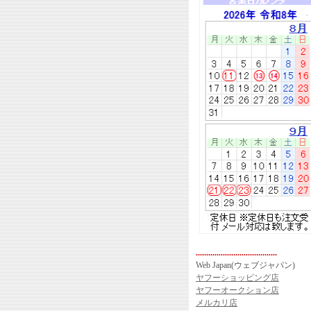
.......................................
Web Japan(ウェブジャパン)
ヤフーショッピング店
ヤフーオークション店
メルカリ店