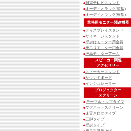
●
耐震テレビスタンド
●
オーディオラック(縦型)
●
オーディオラック(横型)
業務用モニター関連機器
●
ディスプレイスタンド
●
サイネージスタンド
●
壁掛けモニター用金具
●
天吊りモニター用金具
●
液晶モニターアーム
スピーカー関連
アクセサリー
●
スピーカースタンド
●
サウンドボード
●
インシュレーター
プロジェクター
スクリーン
●
テーブルトップタイプ
●
マグネットスクリーン
●
床置き自立タイプ
●
三脚タイプ
●
壁掛タイプ
●
天吊手動巻上げ