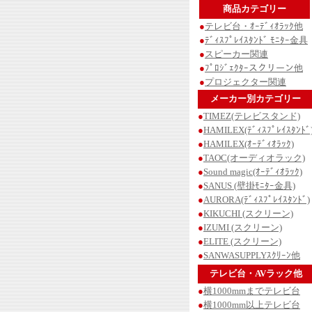
商品カテゴリー
●
テレビ台・ｵｰﾃﾞｨｵﾗｯｸ他
●
ﾃﾞｨｽﾌﾟﾚｲｽﾀﾝﾄﾞ ﾓﾆﾀｰ金具
●
スピーカー関連
●
ﾌﾟﾛｼﾞｪｸﾀｰスクリーン他
●
プロジェクター関連
メーカー別カテゴリー
●
TIMEZ(テレビスタンド)
●
HAMILEX(ﾃﾞｨｽﾌﾟﾚｲｽﾀﾝﾄﾞ
●
HAMILEX(ｵｰﾃﾞｨｵﾗｯｸ)
●
TAOC(オーディオラック)
●
Sound magic(ｵｰﾃﾞｨｵﾗｯｸ)
●
SANUS (壁掛ﾓﾆﾀｰ金具)
●
AURORA(ﾃﾞｨｽﾌﾟﾚｲｽﾀﾝﾄﾞ)
●
KIKUCHI (スクリーン)
●
IZUMI (スクリーン)
●
ELITE (スクリーン)
●
SANWASUPPLYｽｸﾘｰﾝ他
テレビ台・AVラック他
●
横1000mmまでテレビ台
●
横1000mm以上テレビ台