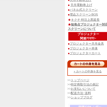
●
天吊電動巻上げ
●
パネル式スクリーン
●
埋込スクリーンBOX
★
キクチ 特注上黒延長
★
短焦点プロジェクター対
スクリーンについて
プロジェクター
関連ｱｸｾｻﾘｰ
●
プロジェクター天吊金具
●
プロジェクター本体
●
プロジェクターカート
» カートの中身を見る
>>
トップページ
>>
特定商取引法の表記
>>
お支払いについて
>>
配送方法･送料
>>
ショップブログ