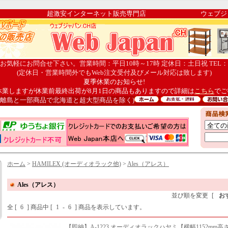
pan.CH 超激安インターネット販売専門店 ウェブジャパ
気軽にお問合せ下さい。営業時間：平日10時～17時 定休日：土日祝 TEL：082-
(定休日・営業時間外でもWeb注文受付及びメール対応は致します)
夏季休業のお知らせ!
まで休業しますが休業前最終出荷が8月1日の商品もありますので詳細は
こちら
でご
・離島と一部商品で北海道と超大型商品を除く)
ホーム
>
HAMILEX (オーディオラック他)
>
Ales（アレス）
Ales（アレス）
並び順を変更
[
お
全 [
6
] 商品中 [
1
-
6
] 商品を表示しています。
【即納】A-1223 オーディオラックハヤミ【横幅1152mm高