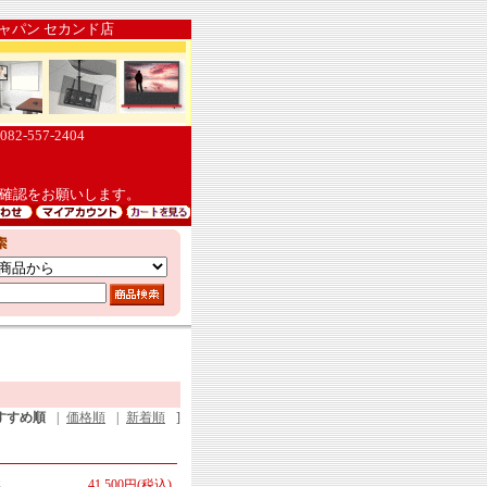
ン セカンド店
557-2404
確認をお願いします。
すすめ順
|
価格順
|
新着順
]
さ
41,500円(税込)