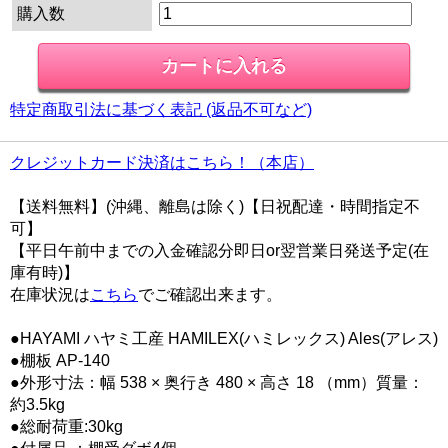
購入数
特定商取引法に基づく表記 (返品不可など)
クレジットカード決済はこちら！（本店）
【送料無料】(沖縄、離島は除く)【日祝配達・時間指定不
可】
【平日午前中までの入金確認分即日or翌営業日発送予定(在
庫有時)】
在庫状況は
こちら
でご確認出来ます。
●HAYAMI ハヤミ工産 HAMILEX(ハミレックス) Ales(アレス)
●棚板 AP-140
●外形寸法：幅 538 × 奥行き 480 × 高さ 18 （mm）質量：
約3.5kg
●総耐荷重:30kg